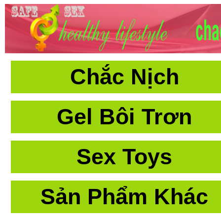
Chắc Nịch
Gel Bôi Trơn
Sex Toys
Sản Phẩm Khác