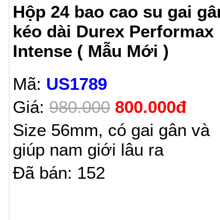
Hộp 24 bao cao su gai gâ
kéo dài Durex Performax
Intense ( Mẫu Mới )
Mã:
US1789
Giá:
980.000
800.000đ
Size 56mm, có gai gân và
giúp nam giới lâu ra
Đã bán: 152