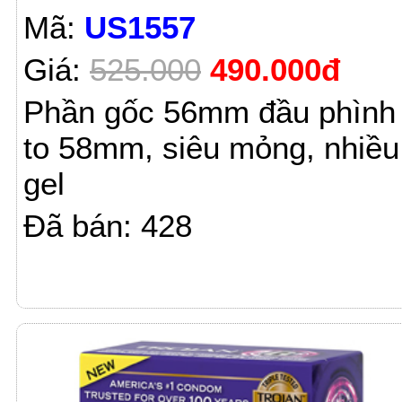
Mã:
US1557
Giá:
525.000
490.000đ
Phần gốc 56mm đầu phình
to 58mm, siêu mỏng, nhiều
gel
Đã bán: 428