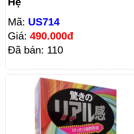
Hệ
Mã:
US714
Giá:
490.000đ
Đã bán: 110