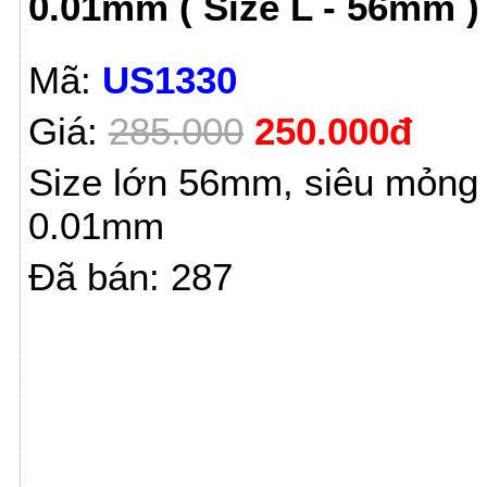
0.01mm ( Size L - 56mm )
Mã:
US1330
Giá:
285.000
250.000đ
Size lớn 56mm, siêu mỏng
0.01mm
Đã bán: 287