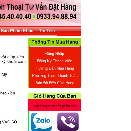
Sản Phẩm Khác
Tin Tức
Thông Tin Mua Hàng
Đăng Nhập
ật giúp kích
Đăng Ký Thành Viên
 kỳ khoái cảm
Hướng Dẫn Mua Hàng
: Mỹ
Phương Thức Thanh Toán
Bản Đồ Đến Cửa Hàng
theo kích
Giỏ Hàng Của Bạn
Bạn chưa chọn sản phẩm nào
G) VÀO SỐ