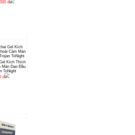
000 đ
Gel Kích Thích
m Màn Dạo Đầu
n ToNight
0 đ