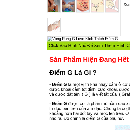
Xem
Click Vào Hình Nhỏ Để Xem Thêm Hình 
Sản Phẩm Hiện Đang Hết
Điểm G Là Gì
?
-
Điểm G
là một vị trí khá nhạy cảm ở
cơ 
được khoái cảm tột đỉnh, cực khoái, được
và được đặt tên ( G ) là viết tắt của ( Graf
-
Điểm G
được coi là phần mô nằm sau xư
trí dọc bên trên của âm đạo. Chúng ta có 
khoảng hơn hai đốt tay và móc lên trên.
nhô ra. Đó chính là
điểm G của phụ nữ
.