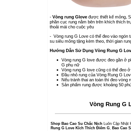
-
Vòng rung Glove
được thiết kế mỏng, Si
phần cục rung nằm bên trên khích thích tr
thoải mái cho cuộc yêu
- Vòng rung G Love có thể đeo vào ngón
su siêu mỏng
tặng kèm theo, thời gian run
Hướng Dẫn Sử Dụng
Vòng Rung
G Lov
Vòng rung G love được đeo gần ở ph
G phụ nữ
Vòng rung G love cũng có thể đeo ở
Đầu nhỏ rung của Vòng Rung G Love
Nếu tránh thai an toàn thì đeo vòng
Sản phẩm rung được khoảng 50 phút,
Vòng Rung G L
Shop Bao Cao Su Chắc Nịch
Luôn Cập Nhật 
Rung G Love Kích Thích Điểm G
,
Bao Cao 