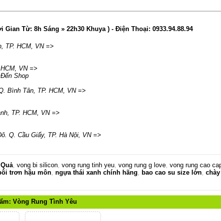
ời Gian Từ: 8h Sáng » 22h30 Khuya )
- Điện Thoại:
0933.94.88.94
n
,
TP. HCM
,
VN
=>
. HCM
,
VN
=>
 Đến Shop
Q. Bình Tân
,
TP. HCM
,
VN
=>
ạnh
,
TP. HCM
,
VN
=>
ô. Q. Cầu Giấy
,
TP. Hà Nội
,
VN
=>
 Quả
,
vong bi silicon
,
vong rung tinh yeu
,
vong rung g love
,
vong rung cao ca
bôi trơn hậu môn
,
ngựa thái xanh chính hãng
,
bao cao su size lớn
,
chày
hẩm:
Vòng Rung Tình Yêu