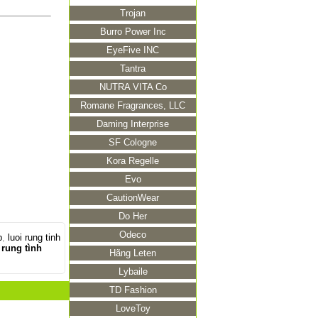
Trojan
Burro Power Inc
EyeFive INC
Tantra
NUTRA VITA Co
Romane Fragrances, LLC
Daming Interprise
SF Cologne
Kora Regelle
Evo
CautionWear
Do Her
Odeco
p
,
luoi rung tinh
 rung tình
Hãng Leten
Lybaile
TD Fashion
LoveToy