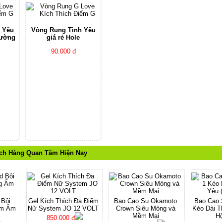
 Yêu
Vòng Rung Tình Yêu
hường
giá rẻ Hole
90.000 đ
ch Hàng Quan Tâm Hiện Nay
 Bôi
Gel Kích Thích Đa Điểm
Bao Cao Su Okamoto
Bao Cao S
Ẩm Âm
Nữ System JO 12 VOLT
Crown Siêu Mỏng và
Kéo Dài T
Mềm Mại
Hộ
850.000 đ