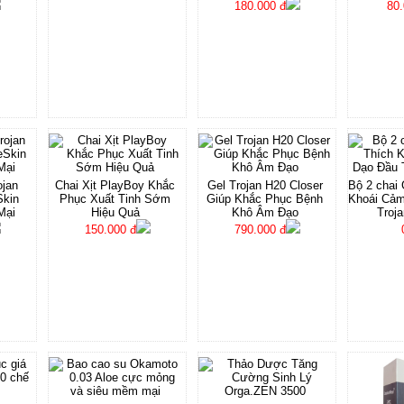
180.000 đ
80.
ojan
Chai Xịt PlayBoy Khắc
Gel Trojan H20 Closer
Bộ 2 chai 
Skin
Phục Xuất Tinh Sớm
Giúp Khắc Phục Bệnh
Khoái Cả
Mại
Hiệu Quả
Khô Âm Đạo
Troja
150.000 đ
790.000 đ