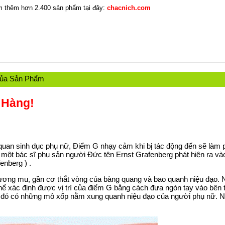
 thêm hơn 2.400 sản phẩm tại đây:
chacnich.com
Của Sản Phẩm
 Hàng!
quan sinh dục phụ nữ
, Điểm G nhạy cảm khi bị tác động đến sẽ làm 
 một bác sĩ phụ sản người Đức tên Ernst Grafenberg phát hiện ra v
enberg ) .
ơng mu, gần cơ thắt vòng của bàng quang và bao quanh niệu đạo. N
thể xác định được vị trí của điểm G bằng cách đưa ngón tay vào bên
 Ở đó có những mô xốp nằm xung quanh niệu đạo của người phụ nữ. N