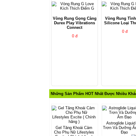
Vòng Rung Gọng Càng
Vòng Rung Tình
Durex Play Vibrations
Silicone Loại T
Connect
0 đ
0 đ
Những Sản Phẩm HOT Nhất Được Nhiều Khá
Astroglide Liquid
Gel Tăng Khoái Cảm
Trơn Và Dưỡng 
Cho Phụ Nữ Lifestyles
Đạo