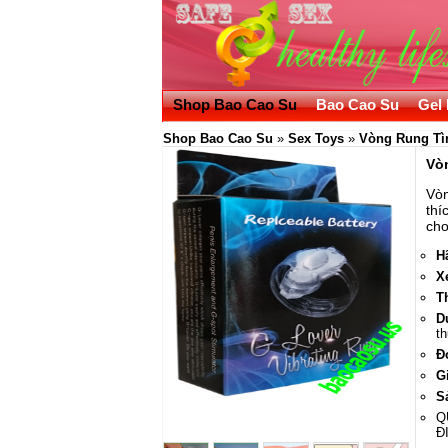
Shop Bao Cao Su
Bao Cao Su
Gel 
Shop Bao Cao Su
»
Sex Toys
»
Vòng Rung Tì
Vò
Vòn
thí
cho
H
X
T
D
t
Đ
G
S
Q
Đ