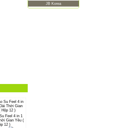
JB Korea
u Feel 4 in 1
hời Gian Yêu (
p 12 )