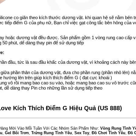
licone co giãn theo kích thước dương vật. khi quan hệ sẽ nằm bên 
ực tiếp
điểm G của phụ nữ
, Bạn chỉ việc gạt công tắc bên hông của 
 tay hoặc dương vật đều được. Sản phẩm gồm 1
vòng rung cao cấp
v
g 50 phút, dể dàng thay pin để sử dụng tiếp
e:
ần đầu, tức là sau đầu khấc của dương vật, vì khoảng cách này bên
 giữa phần thân của dương vật, đưa cho phần rung (phần nhô lên) n
 hướng lên trên giúp
kích thích điểm G
( đạt cực khoái )
 rung vô rồi mang
bao cao su
vào, hoặc mang
bao cao su
vô trước cũ
 dễ dàng thay Pin cho những lần sử dụng tiếp theo
ove Kích Thích Điểm G Hiệu Quả (US 888)
Hàng Mới Vào Mỗi Tuần Với Các Nhóm Sản Phẩm Như:
Vòng Rung Tình 
Su
,
Gel Bôi Trơn
,
Trứng Rung Tình Yêu
,
Sex Toy
,
Đồ Chơi Tình Yêu
,
Đồ 