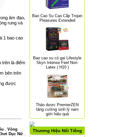
Bao Cao Su Cao Cấp Trojan
trong
âm đạo
,
Pleasures Extended
vòng rung và
à 1
bao cao
Bao cao su có gai Lifestyle
 trên là điểm
Skyn Intense Feel Non-
Latex ( H10 )
ằm bên trên
ng được
Thảo dược PremierZEN
tăng cường sinh lý nam
giới hiệu quả
Yêu
,
Vòng
Thương Hiệu Nổi Tiếng
Chơi Dục Nữ
...