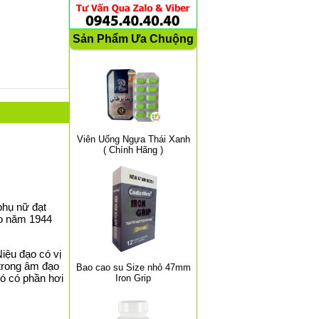
Sản Phẩm Ưa Chuộng
Viên Uống Ngựa Thái Xanh
( Chính Hãng )
phụ nữ đạt
ào năm 1944
iệu đạo có vị
 trong âm đạo
Bao cao su Size nhỏ 47mm
ó có phần hơi
Iron Grip