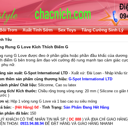
Bôi Trơn
Xuất Tinh Sớm
Sex Toys
Tăng Cường Sinh Lý
nh Yêu
ng Rung G Love Kích Thích Điểm G
g rung G Love được đeo ở phần giữa hoặc phần đầu khấc của dương v
ch điểm G bên trong âm đạo với cường độ rung mạnh tạo cảm giác cực
 phụ nữ.
ãng sản xuất:
G-Spot International LTD
- Xuất xứ: Đài Loan - Nhập khẩu từ
em thêm sản phẩm cùng thương hiệu:
G-Spot International LTD
hành phần/ Chất liệu:
Siliconne, Cao su latex
ung tích/ Kích thước:
Chiều rộng trong vòng rung: 20 mm ( Silicone co giãn 
hước )
ơn vị:
Hộp 1 vòng rung G Love và 1 bao cao su siêu mỏng
iá bán:
-
(Hết Hàng) 0đ
-
Tình Trạng:
Sản Phẩm Đang Hết Hàng
ản phẩm đã bán:
150
UÝ KHÁCH CÓ THỂ NHẮN TIN MÃ SP (
DC 888
) VÀ (ĐỊA CHỈ GIAO HÀN
IỆN THOẠI:
0933.94.88.94
ĐỂ ĐẶT HÀNG VÀ GIAO HÀNG NHANH