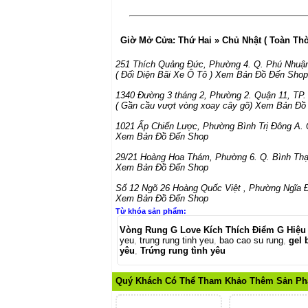
Giờ Mở Cửa:
Thứ Hai » Chủ Nhật ( Toàn Th
251 Thích Quảng Đức
,
Phường 4. Q. Phú Nhuậ
( Đối Diện Bãi Xe Ô Tô )
Xem Bản Đồ Đến Shop
1340 Đường 3 tháng 2
,
Phường 2. Quận 11
,
TP
( Gần cầu vượt vòng xoay cây gõ)
Xem Bản Đồ
1021 Ấp Chiến Lược
,
Phường Bình Trị Đông A. 
Xem Bản Đồ Đến Shop
29/21 Hoàng Hoa Thám
,
Phường 6. Q. Bình Th
Xem Bản Đồ Đến Shop
Số 12 Ngõ 26 Hoàng Quốc Việt
,
Phường Ngĩa Đ
Xem Bản Đồ Đến Shop
Từ khóa sản phẩm:
Vòng Rung G Love Kích Thích Điểm G Hiệu
yeu
,
trung rung tinh yeu
,
bao cao su rung
,
gel 
yêu
,
Trứng rung tình yêu
Quý Khách Có Thể Tham Khảo Thêm Sản P