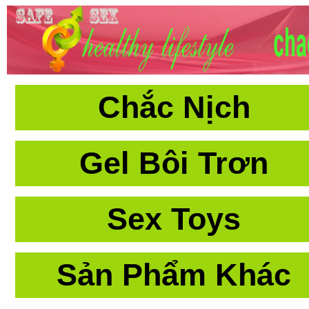
Chắc Nịch
Gel Bôi Trơn
Sex Toys
Sản Phẩm Khác