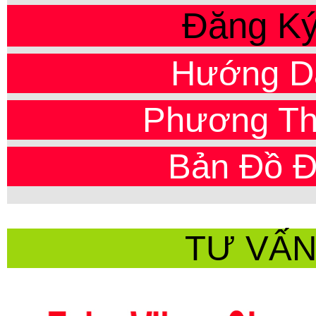
Đăng Ký
Hướng D
Phương Th
Bản Đồ 
TƯ VẤN