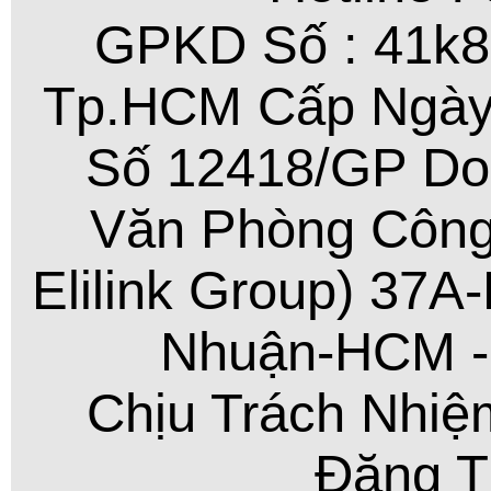
GPKD Số : 41k
Tp.HCM Cấp Ngày
Số 12418/GP Do
Văn Phòng Công
Elilink Group) 37
Nhuận-HCM - 
Chịu Trách Nhiệ
Đặng T