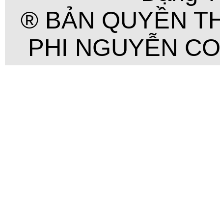
® BẢN QUYỀN T
PHI NGUYỄN COR