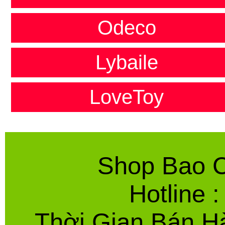
Odeco
Lybaile
LoveToy
Shop Bao C
Hotline 
Thời Gian Bán Hà