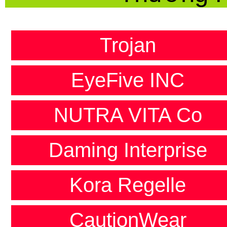
Trojan
EyeFive INC
NUTRA VITA Co
Daming Interprise
Kora Regelle
CautionWear