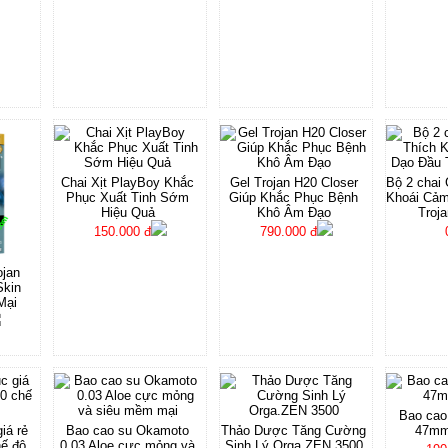
Chai Xịt PlayBoy Khắc
Gel Trojan H20 Closer
Bộ 2 chai 
Phục Xuất Tinh Sớm
Giúp Khắc Phục Bệnh
Khoái Cả
Hiệu Quả
Khô Âm Đạo
Troja
150.000 đ
790.000 đ
ojan
Skin
Mại
Bao cao
iá rẻ
Bao cao su Okamoto
Thảo Dược Tăng Cường
47mm 
hế độ
0.03 Aloe cực mỏng và
Sinh Lý Orga.ZEN 3500