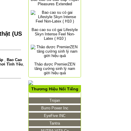
Pleasures Extended
Bao cao su có gai Lifestyle
thật (US
Skyn Intense Feel Non-
Latex ( H10 )
Cấp
,
Bao Cao
Thảo dược PremierZEN
hơi Tình Yêu
,
tăng cường sinh lý nam
giới hiệu quả
Thương Hiệu Nổi Tiếng
Trojan
Burro Power Inc
EyeFive INC
Tantra
NUTRA VITA Co