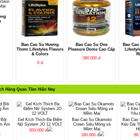
ỏng
n
Bao Cao Su Hương
Bao Cao Su One
Bao Cao
Thơm Lifestyles Flavors
Pleasure Dome Cao Cấp
Lifesty
& Colors
R
390.000 đ
0 đ
ch Hàng Quan Tâm Hiện Nay
 Bôi
Gel Kích Thích Đa Điểm
Bao Cao Su Okamoto
Bao Cao S
Ẩm Âm
Nữ System JO 12 VOLT
Crown Siêu Mỏng và
Kéo Dài T
Mềm Mại
Hộ
850.000 đ
180.000 đ
80.