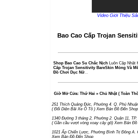
Video Giới Thiệu S
Bao Cao Cấp Trojan Sensit
Shop Bao Cao Su Chắc Nịch
Luôn Cập Nhật 
Cấp Trojan Sensitivity BareSkin Mỏng Và M
Đồ Chơi Dục Nữ
...
Giờ Mở Cửa:
Thứ Hai » Chủ Nhật ( Toàn Th
251 Thích Quảng Đức
,
Phường 4. Q. Phú Nhuậ
( Đối Diện Bãi Xe Ô Tô )
Xem Bản Đồ Đến Shop
1340 Đường 3 tháng 2
,
Phường 2. Quận 11
,
TP
( Gần cầu vượt vòng xoay cây gõ)
Xem Bản Đồ
1021 Ấp Chiến Lược
,
Phường Bình Trị Đông A. 
Xem Bản Đồ Đến Shop