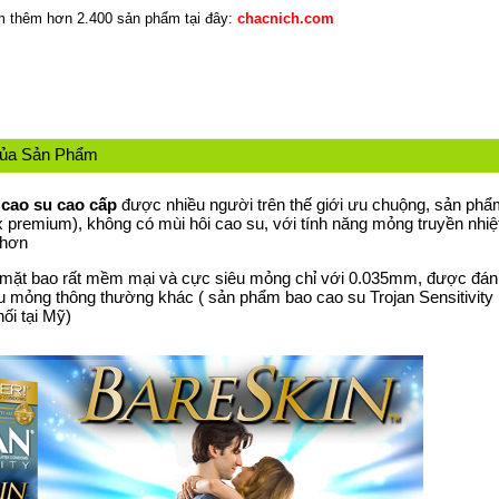
 thêm hơn 2.400 sản phẩm tại đây:
chacnich.com
Của Sản Phẩm
 cao su cao cấp
được nhiều người trên thế giới ưu chuộng, sản ph
ex premium), không có mùi hôi cao su, với tính năng mỏng truyền nh
 hơn
ề mặt bao rất mềm mại và cực siêu mỏng chỉ với 0.035mm, được đán
êu mỏng
thông thường khác ( sản phẩm
bao cao su
Trojan Sensitivit
ối tại Mỹ)