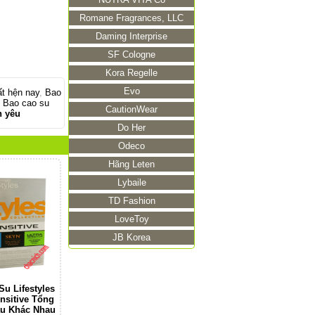
Romane Fragrances, LLC
Daming Interprise
SF Cologne
Kora Regelle
Evo
t hện nay
,
Bao
,
Bao cao su
CautionWear
h yêu
Do Her
Odeco
Hãng Leten
Lybaile
TD Fashion
LoveToy
JB Korea
u Lifestyles
nsitive Tổng
u Khác Nhau