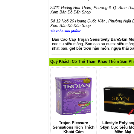
29/21 Hoàng Hoa Thám
,
Phường 6. Q. Bình Th
Xem Bản Đồ Đến Shop
Số 12 Ngõ 26 Hoàng Quốc Việt
,
Phường Ngĩa Đ
Xem Bản Đồ Đến Shop
Từ khóa sản phẩm:
Bao Cao Cấp Trojan Sensitivity BareSkin M
cao su siêu mỏng
,
Bao cao su durex siêu mỏn
nhật bản
,
gel bôi trơn hậu môn
,
ngựa thái x
Quý Khách Có Thể Tham Khảo Thêm Sản P
Trojan Pleasure
Lifestyle Polyis
Sensations Kích Thích
Skyn Cực Siêu M
Khoái Cảm
Mềm Mại