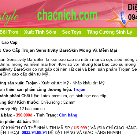
Bôi Trơn
Xuất Tinh Sớm
Sex Toys
Tăng Cường Sinh Lý
 Cao Cấp
o Cao Cấp Trojan Sensitivity BareSkin Mỏng Và Mềm Mại
jan Sensitivity BareSkin là loại
bao cao su
mềm mại và cực siêu mỏng c
3mm, mỏng và mềm mại hơn 40% so với những loại
bao cao su mỏng
sitivity BareSkin co rút gấp đôi nên rất dai và bền, sản phẩm Trojan Sen
eSkin cao cấp đến từ Mỹ .
ãng sản xuất:
Trojan
- Xuất xứ từ: Mỹ - Nhập khẩu từ: Mỹ
em thêm sản phẩm cùng thương hiệu:
Trojan
hành phần/ Chất liệu:
Latex premium, gel sinh học cao cấp
ung tích/ Kích thước:
Chiều rộng : 52 mm
ơn vị:
Hộp 12 bao cao su
iá bán:
-
390.000đ
-
Tình Trạng:
Còn hàng
ản phẩm đã bán:
168
UÝ KHÁCH CÓ THỂ NHẮN TIN MÃ SP (
US 999
) VÀ (ĐỊA CHỈ GIAO HÀN
IỆN THOẠI:
0933.94.88.94
ĐỂ ĐẶT HÀNG VÀ GIAO HÀNG NHANH