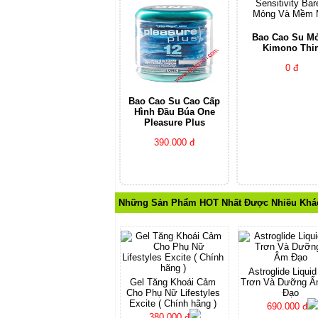
Bao Cao Su M
Kimono Thi
0 đ
Bao Cao Su Cao Cấp
Hình Đầu Búa One
Pleasure Plus
390.000 đ
Những Sản Phẩm HOT Nhất Được Nhiều Khá
Astroglide Liquid
Gel Tăng Khoái Cảm
Trơn Và Dưỡng 
Cho Phụ Nữ Lifestyles
Đạo
Excite ( Chính hãng )
690.000 đ
380.000 đ