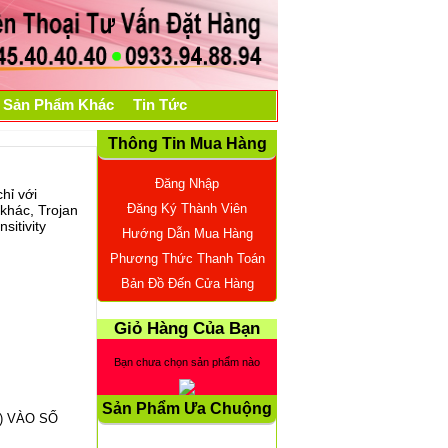
Sản Phẩm Khác
Tin Tức
Thông Tin Mua Hàng
Đăng Nhập
hỉ với
Đăng Ký Thành Viên
khác, Trojan
sitivity
Hướng Dẫn Mua Hàng
Phương Thức Thanh Toán
Bản Đồ Đến Cửa Hàng
Giỏ Hàng Của Bạn
Bạn chưa chọn sản phẩm nào
Sản Phẩm Ưa Chuộng
G) VÀO SỐ