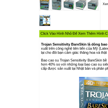
Xem
Click Vào Hình Nhỏ Để Xem Thêm Hình 
Trojan
Sensitivity BareSkin là dòng
bao
xuất trên công nghệ tiên tiến của Mỹ (Lat
lại cho đôi bạn cảm giác thăng hoa và thật
Bao cao su
Trojan Sensitivity BareSkin b
hơn 40% so với những loại
bao cao su si
cấp được sản xuất tại Nhật bản và phân ph