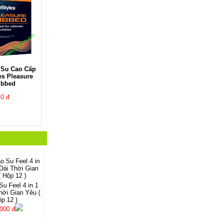
 Su Cao Cấp
les Pleasure
ibbed
0 đ
u Feel 4 in 1
hời Gian Yêu (
p 12 )
000 đ