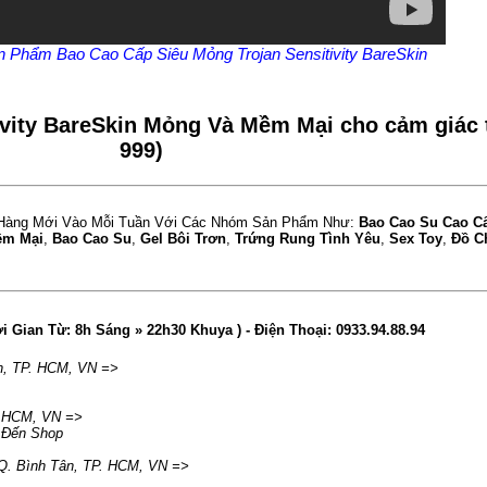
ản Phẩm Bao Cao Cấp Siêu Mỏng Trojan Sensitivity BareSkin
ivity BareSkin Mỏng Và Mềm Mại cho cảm giác 
999)
Hàng Mới Vào Mỗi Tuần Với Các Nhóm Sản Phẩm Như:
Bao Cao Su Cao 
ềm Mại
,
Bao Cao Su
,
Gel Bôi Trơn
,
Trứng Rung Tình Yêu
,
Sex Toy
,
Đồ C
ời Gian Từ: 8h Sáng » 22h30 Khuya )
- Điện Thoại:
0933.94.88.94
n
,
TP. HCM
,
VN
=>
. HCM
,
VN
=>
 Đến Shop
Q. Bình Tân
,
TP. HCM
,
VN
=>