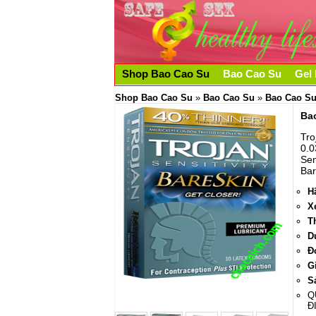
Shop Bao Cao Su
Bao Cao Su
Gel 
Shop Bao Cao Su
»
Bao Cao Su
»
Bao Cao Su
Ba
Tro
0.0
Sen
Bar
H
X
T
D
Đ
G
S
Q
Đ