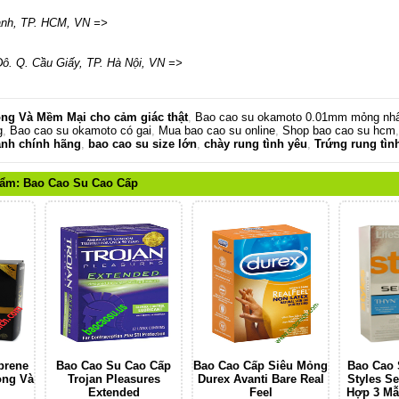
ạnh
,
TP. HCM
,
VN
=>
ô. Q. Cầu Giấy
,
TP. Hà Nội
,
VN
=>
ỏng Và Mềm Mại cho cảm giác thật
,
Bao cao su okamoto 0.01mm mỏng nhấ
g
,
Bao cao su okamoto có gai
,
Mua bao cao su online
,
Shop bao cao su hcm
anh chính hãng
,
bao cao su size lớn
,
chày rung tình yêu
,
Trứng rung tìn
hẩm:
Bao Cao Su Cao Cấp
oprene
Bao Cao Su Cao Cấp
Bao Cao Cấp Siêu Mỏng
Bao Cao S
ỏng Và
Trojan Pleasures
Durex Avanti Bare Real
Styles Se
Extended
Feel
Hợp 3 Mẫ