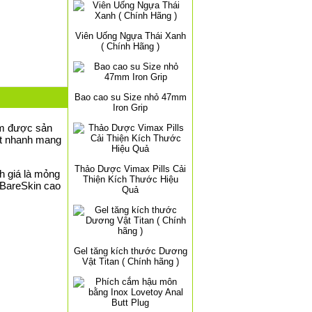
Viên Uống Ngựa Thái Xanh
( Chính Hãng )
Bao cao su Size nhỏ 47mm
Iron Grip
ẩm được sản
iệt nhanh mang
Thảo Dược Vimax Pills Cải
h giá là mỏng
Thiện Kích Thước Hiệu
y BareSkin cao
Quả
Gel tăng kích thước Dương
Vật Titan ( Chính hãng )