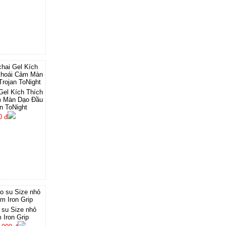
Gel Kích Thích
m Màn Dạo Đầu
n ToNight
0 đ
 su Size nhỏ
Iron Grip