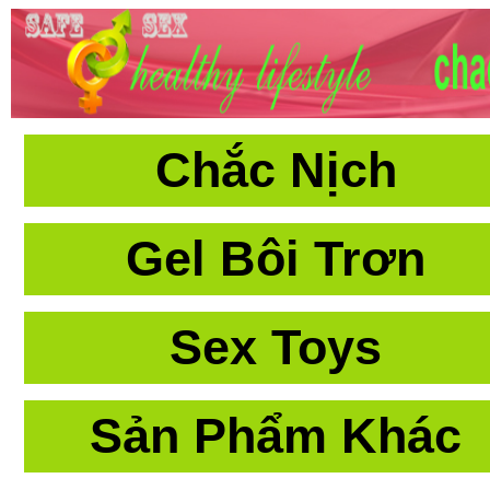
Chắc Nịch
Gel Bôi Trơn
Sex Toys
Sản Phẩm Khác