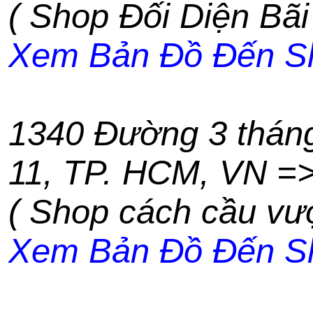
( Shop Đối Diện Bãi
Xem Bản Đồ Đến S
1340 Đường 3 thán
11
,
TP. HCM
,
VN
=
( Shop cách cầu vư
Xem Bản Đồ Đến S