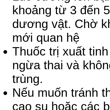
khoảng từ 3 đến 5
dương vật
. Chờ k
mới
quan hệ
Thuốc trị
xuất tin
ngừa thai và khô
trùng
.
Nếu muốn tránh t
cao su
hoặc các
b