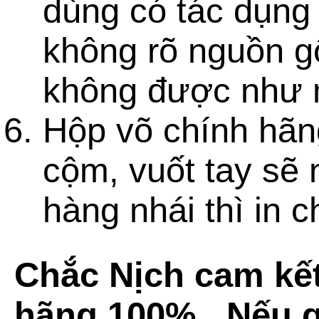
dùng có tác dụng 
không rõ nguồn g
không được như 
Hộp võ chính hãng
cộm, vuốt tay sẽ 
hàng nhái thì in 
Chắc Nịch cam kế
hãng 100% , Nếu q