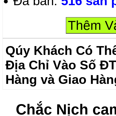
Đã bán:
516 sản
Qúy Khách Có Th
Địa Chỉ Vào Số Đ
Hàng và Giao Hàn
Chắc Nịch cam