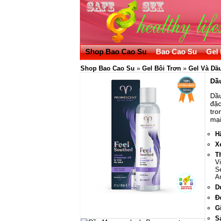
Shop Bao Cao Su
Bao Cao Su
Gel 
Shop Bao Cao Su
»
Gel Bôi Trơn
»
Gel Và Dầ
Dầ
Dầu
đặc
tro
mại
H
X
T
Vi
Se
A
D
Đ
G
S