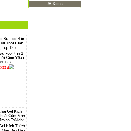
JB Korea
u Feel 4 in 1
hời Gian Yêu (
p 12 )
000 đ
Gel Kích Thích
m Màn Dạo Đầu