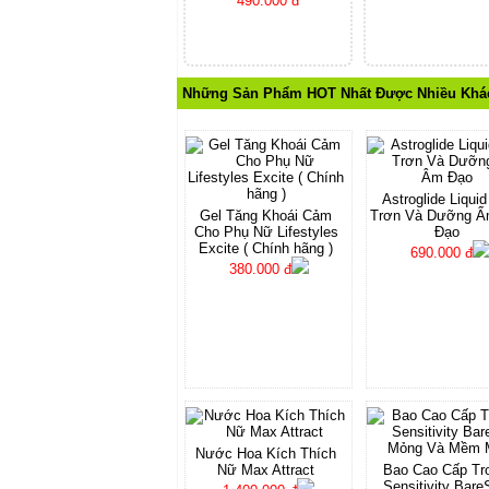
490.000 đ
Những Sản Phẩm HOT Nhất Được Nhiều Khá
Astroglide Liquid
Gel Tăng Khoái Cảm
Trơn Và Dưỡng 
Cho Phụ Nữ Lifestyles
Đạo
Excite ( Chính hãng )
690.000 đ
380.000 đ
Nước Hoa Kích Thích
Nữ Max Attract
Bao Cao Cấp Tr
Sensitivity Bare