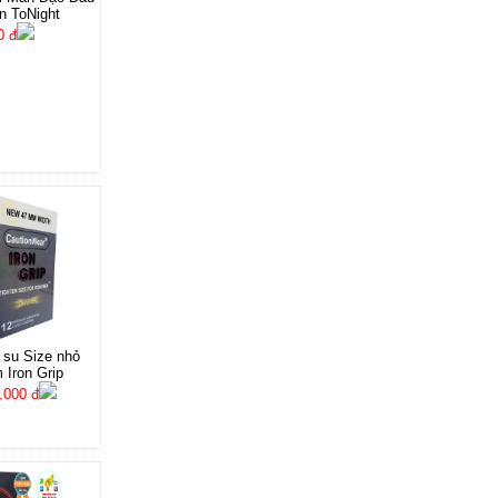
n ToNight
0 đ
 su Size nhỏ
Iron Grip
.000 đ