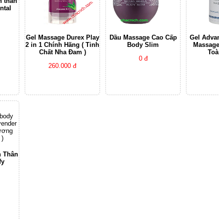
n thân
ntal
Gel Massage Durex Play
Dầu Massage Cao Cấp
Gel Adva
2 in 1 Chính Hãng ( Tinh
Body Slim
Massag
Chất Nha Đam )
Toà
0 đ
260.000 đ
n Thân
fy