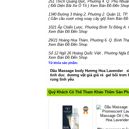
251 Thích Quảng Đức
,
Phường 4. Q. Phú Nhuậ
( Đối Diện Bãi Xe Ô Tô )
Xem Bản Đồ Đến Shop
1340 Đường 3 tháng 2
,
Phường 2. Quận 11
,
TP
( Gần cầu vượt vòng xoay cây gõ)
Xem Bản Đồ
1021 Ấp Chiến Lược
,
Phường Bình Trị Đông A. 
Xem Bản Đồ Đến Shop
29/21 Hoàng Hoa Thám
,
Phường 6. Q. Bình Th
Xem Bản Đồ Đến Shop
Số 12 Ngõ 26 Hoàng Quốc Việt
,
Phường Ngĩa Đ
Xem Bản Đồ Đến Shop
Từ khóa sản phẩm:
Dầu Massage body Hương Hoa Lavender
,
s
tinh duc
,
dương vật giả giá rẻ
,
gel bôi trơn
rung tình yêu
Quý Khách Có Thể Tham Khảo Thêm Sản P