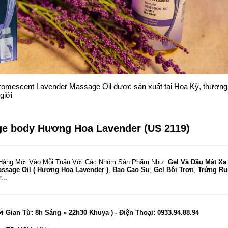
omescent Lavender Massage Oil được sản xuất tại Hoa Kỳ, thương 
giới
e body Hương Hoa Lavender (US 2119)
Hàng Mới Vào Mỗi Tuần Với Các Nhóm Sản Phẩm Như:
Gel Và Dầu Mát X
sage Oil ( Hương Hoa Lavender )
,
Bao Cao Su
,
Gel Bôi Trơn
,
Trứng Ru
ữ
...
ời Gian Từ: 8h Sáng » 22h30 Khuya )
- Điện Thoại:
0933.94.88.94