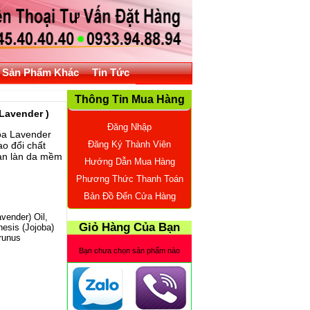
Sản Phẩm Khác
Tin Tức
Thông Tin Mua Hàng
Lavender )
Đăng Nhập
oa Lavender
Đăng Ký Thành Viên
ao đổi chất
bạn làn da mềm
Hướng Dẫn Mua Hàng
Phương Thức Thanh Toán
Bản Đồ Đến Cửa Hàng
vender) Oil,
Giỏ Hàng Của Bạn
nesis (Jojoba)
Prunus
Bạn chưa chọn sản phẩm nào