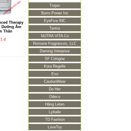
Trojan
Burro Power Inc
EyeFive INC
nced Therapy
e Dưỡng Ẩm
Tantra
n Thân
NUTRA VITA Co
1 đ
Romane Fragrances, LLC
Daming Interprise
SF Cologne
Kora Regelle
Evo
CautionWear
Do Her
Odeco
Hãng Leten
Lybaile
TD Fashion
LoveToy