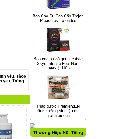
Bao Cao Su Cao Cấp Trojan
Pleasures Extended
Bao cao su có gai Lifestyle
Skyn Intense Feel Non-
Latex ( H10 )
ình yêu
,
shop
h yêu
,
Trứng
Thảo dược PremierZEN
tăng cường sinh lý nam
giới hiệu quả
Thương Hiệu Nổi Tiếng