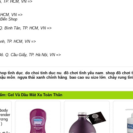
n
,
TP. HCM
,
VN
=>
. HCM
,
VN
=>
 Đến Shop
Q. Bình Tân
,
TP. HCM
,
VN
=>
ạnh
,
TP. HCM
,
VN
=>
ô. Q. Cầu Giấy
,
TP. Hà Nội
,
VN
=>
hop tình dục
,
do choi tinh duc nu
,
đồ chơi tình yêu nam
,
shop đồ chơi t
 hậu môn
,
ngựa thái xanh chính hãng
,
bao cao su size lớn
,
chày rung tìn
hẩm:
Gel Và Dầu Mát Xa Toàn Thân