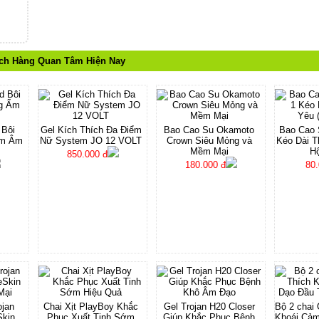
ch Hàng Quan Tâm Hiện Nay
 Bôi
Gel Kích Thích Đa Điểm
Bao Cao Su Okamoto
Bao Cao S
Ẩm Âm
Nữ System JO 12 VOLT
Crown Siêu Mỏng và
Kéo Dài T
Mềm Mại
Hộ
850.000 đ
180.000 đ
80.
ojan
Chai Xịt PlayBoy Khắc
Gel Trojan H20 Closer
Bộ 2 chai 
Skin
Phục Xuất Tinh Sớm
Giúp Khắc Phục Bệnh
Khoái Cả