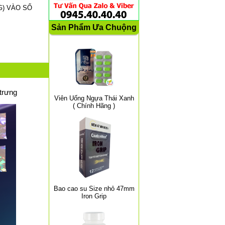
NG) VÀO SỐ
Sản Phẩm Ưa Chuộng
trưng
Viên Uống Ngựa Thái Xanh
( Chính Hãng )
Bao cao su Size nhỏ 47mm
Iron Grip