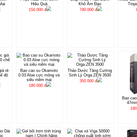
Mại
Hiệu Quả
Khô Âm Đạo
Troja
150.000 đ
790.000 đ
iá rẻ
Bao cao su Okamoto
Thảo Dược Tăng Cường
hế độ
0.03 Aloe cực mỏng và
Sinh Lý Orga.ZEN 3500
siêu mềm mại
350.000 đ
180.000 đ
Bao cao
47mm 
190