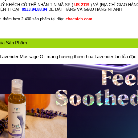
UÝ KHÁCH CÓ THỂ NHẮN TIN MÃ SP (
US 2119
) VÀ (ĐỊA CHỈ GIAO HÀ
IỆN THOẠI:
0933.94.88.94
ĐỂ ĐẶT HÀNG VÀ GIAO HÀNG NHANH
 thêm hơn 2.400 sản phẩm tại đây:
chacnich.com
Của Sản Phẩm
Lavender Massage Oil mang hương thơm hoa Lavender lan tỏa đặc 