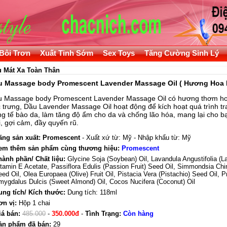
Bôi Trơn
Xuất Tinh Sớm
Sex Toys
Tăng Cường Sinh Lý
u Mát Xa Toàn Thân
u Massage body Promescent Lavender Massage Oil ( Hương Hoa 
 Massage body Promescent Lavender Massage Oil có hương thơm h
 trưng, Dầu Lavender Massage Oil hoạt động để kích hoạt quá trình tr
ng tế bào da, làm tăng độ ẩm cho da và chống lão hóa, mang lại cho 
, gợi cảm, đầy quyến rũ.
ãng sản xuất:
Promescent
- Xuất xứ từ: Mỹ - Nhập khẩu từ: Mỹ
em thêm sản phẩm cùng thương hiệu:
Promescent
hành phần/ Chất liệu:
Glycine Soja (Soybean) Oil, Lavandula Angustifolia (La
tamin E Acetate, Passiflora Edulis (Passion Fruit) Seed Oil, Simmondsia Chi
ed Oil, Olea Europaea (Olive) Fruit Oil, Pistacia Vera (Pistachio) Seed Oil, 
mygdalus Dulcis (Sweet Almond) Oil, Cocos Nucifera (Coconut) Oil
ung tích/ Kích thước:
Dung tích: 118ml
ơn vị:
Hộp 1 chai
iá bán:
485.000
-
350.000đ
-
Tình Trạng:
Còn hàng
ản phẩm đã bán:
29