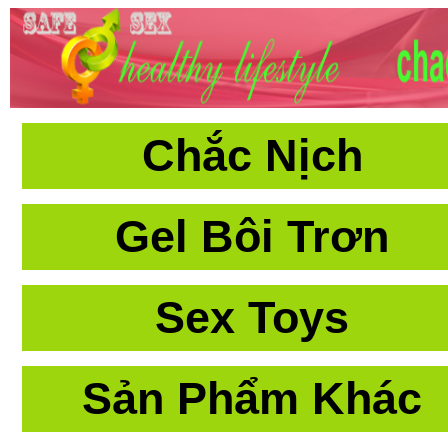
Chắc Nịch
Gel Bôi Trơn
Sex Toys
Sản Phẩm Khác