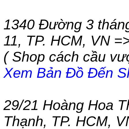
1340 Đường 3 thán
11
,
TP. HCM
,
VN
=
( Shop cách cầu vư
Xem Bản Đồ Đến S
29/21 Hoàng Hoa 
Thạnh
,
TP. HCM
,
V