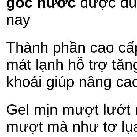
gốc nước
được dùn
nay
Thành phần cao cấp
mát lạnh hỗ trợ tă
khoái giúp nâng ca
Gel mịn mượt lướt
mượt mà như tơ lụa