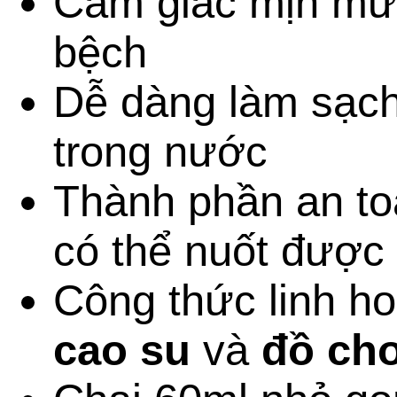
Cảm giác mịn mư
bệch
Dễ dàng làm sạch
trong nước
Thành phần an toà
có thể nuốt được
Công thức linh ho
cao su
và
đồ chơ