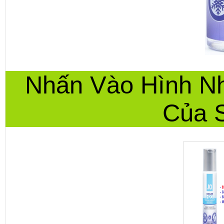
Nhấn Vào Hình N
Của 