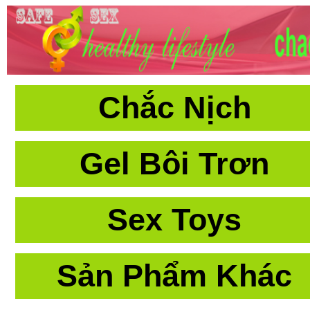
Chắc Nịch
Gel Bôi Trơn
Sex Toys
Sản Phẩm Khác