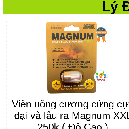
Lý 
Viên uống cương cứng cự
đại và lâu ra Magnum XX
250k ( Đô Cao )