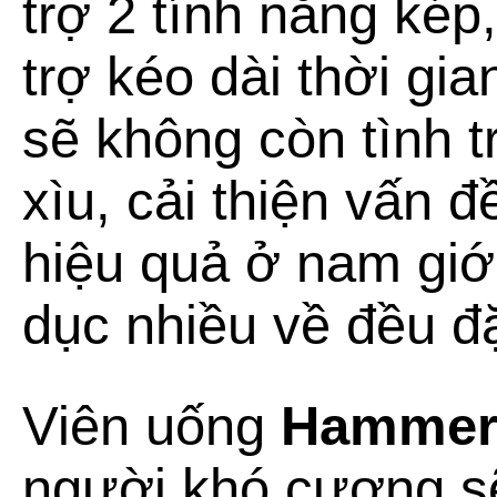
trợ 2 tính năng ké
trợ kéo dài thời gi
sẽ không còn tình t
xìu, cải thiện vấn 
hiệu quả ở nam giới
dục nhiều về đều đ
Viên uống
Hammer 
người khó cương s