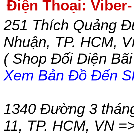
Điện Thoại: Viber
251 Thích Quảng Đ
Nhuận
,
TP. HCM
,
V
( Shop Đối Diện Bãi
Xem Bản Đồ Đến S
1340 Đường 3 thán
11
,
TP. HCM
,
VN
=