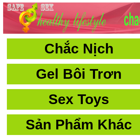
Chắc Nịch
Gel Bôi Trơn
Sex Toys
Sản Phẩm Khác