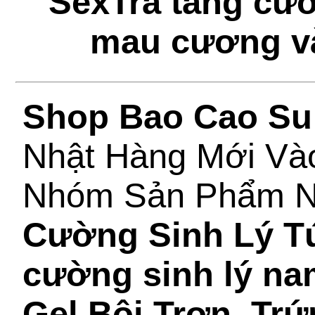
SexTra tăng cườ
mau cương và
Shop Bao Cao Su
Nhật Hàng Mới Và
Nhóm Sản Phẩm 
Cường Sinh Lý T
cường sinh lý na
Gel Bôi Trơn
,
Trứ