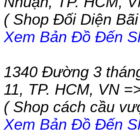
Nhuận
,
TP. HCM
,
V
( Shop Đối Diện Bãi
Xem Bản Đồ Đến S
1340 Đường 3 thán
11
,
TP. HCM
,
VN
=
( Shop cách cầu vư
Xem Bản Đồ Đến S