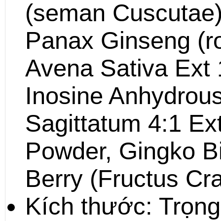
(seman Cuscutae)
Panax Ginseng (ro
Avena Sativa Ext 
Inosine Anhydrou
Sagittatum 4:1 Ext
Powder, Gingko B
Berry (Fructus Cra
Kích thước: Trọn