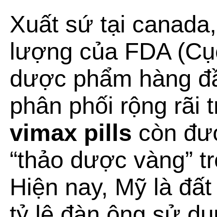
Xuất sứ tại canada,
lượng của FDA (Cụ
dược phẩm hàng đ
phân phối rộng rãi t
vimax pills
còn đượ
“thảo dược vàng” t
Hiện nay, Mỹ là đấ
tỷ lệ đàn ông sử dụ