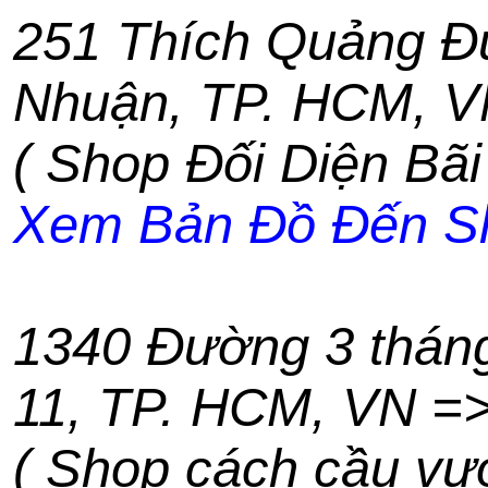
251 Thích Quảng Đ
Nhuận
,
TP. HCM
,
V
( Shop Đối Diện Bãi
Xem Bản Đồ Đến S
1340 Đường 3 thán
11
,
TP. HCM
,
VN
=
( Shop cách cầu vư