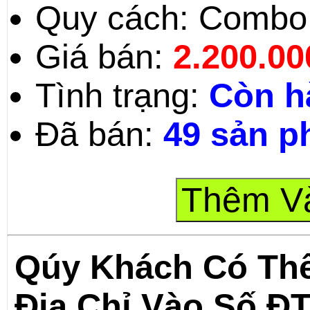
Quy cách: Combo 
Giá bán:
2.200.0
Tình trạng:
Còn h
Đã bán:
49 sản 
Qúy Khách Có Th
Địa Chỉ Vào Số Đ