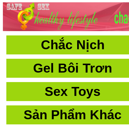
Chắc Nịch
Gel Bôi Trơn
Sex Toys
Sản Phẩm Khác