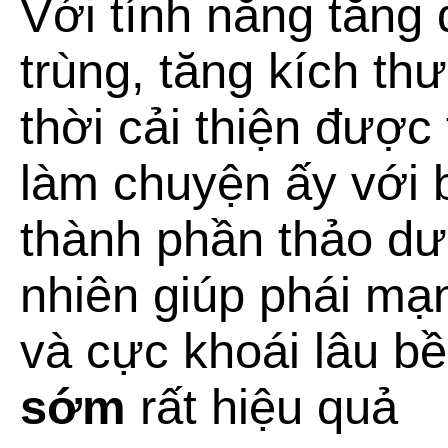
Với tính năng
tăng 
trùng
, tăng kích t
thời cải thiện được 
làm chuyện ấy với b
thành phần thảo dư
nhiên giúp phái m
và cực khoái lâu bề
sớm
rất hiệu quả