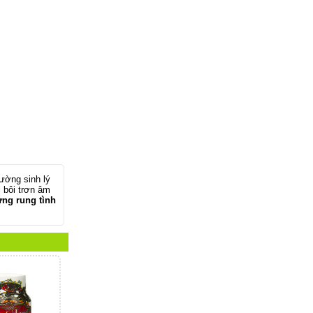
ường sinh lý
 bôi trơn âm
ứng rung tình