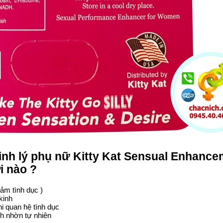
nh lý phụ nữ Kitty Kat Sensual Enhance
i nào ?
ảm tình dục )
kinh
hi
quan hệ tình dục
ch nhờn tự nhiên