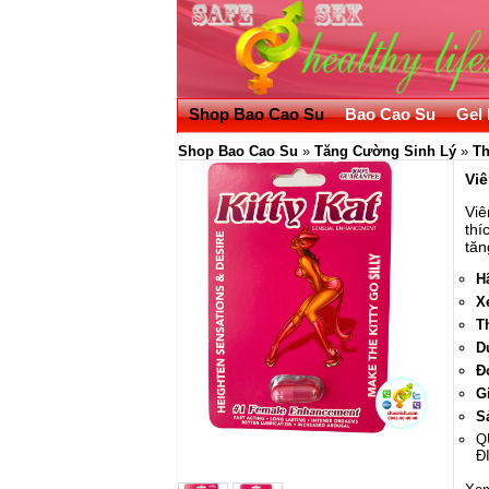
Shop Bao Cao Su
Bao Cao Su
Gel 
Shop Bao Cao Su
»
Tăng Cường Sinh Lý
»
Th
Viê
Viê
thí
tăn
H
X
T
D
Đ
G
S
Q
Đ