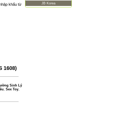
JB Korea
 nhập khẩu từ
S 1608)
ường Sinh Lý
êu
,
Sex Toy
,