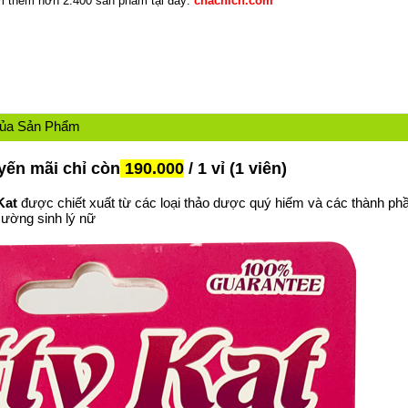
 thêm hơn 2.400 sản phẩm tại đây:
chacnich.com
Của Sản Phẩm
ến mãi chỉ còn
190.000
/ 1 vỉ (1 viên)
Kat
được chiết xuất từ các loại thảo dược quý hiếm và các thành ph
cường sinh lý nữ