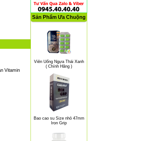
Sản Phẩm Ưa Chuộng
Viên Uống Ngựa Thái Xanh
( Chính Hãng )
ần Vitamin
Bao cao su Size nhỏ 47mm
Iron Grip