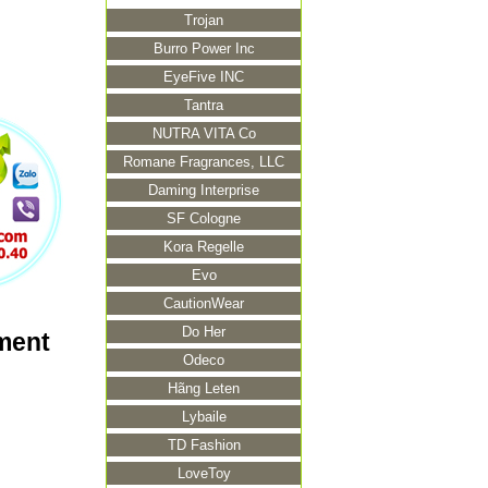
Trojan
Burro Power Inc
EyeFive INC
Tantra
NUTRA VITA Co
Romane Fragrances, LLC
Daming Interprise
SF Cologne
Kora Regelle
Evo
CautionWear
Do Her
ment
Odeco
Hãng Leten
Lybaile
TD Fashion
LoveToy