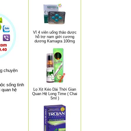
Vĩ 4 viên uống thảo dược
hỗ trợ nam giới cương
dương Kamagra 100mg
ng chuyện
uộc sống tình
i quan hệ
Lọ Xịt Kéo Dài Thời Gian
Quan Hệ Long Time ( Chai
5ml )