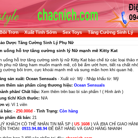
Bôi Trơn
Xuất Tinh Sớm
Sex Toys
Tăng Cường Sinh Lý
ảo Dược Tăng Cường Sinh Lý Phụ Nữ
n uống hỗ trợ tăng cường sinh lý Nữ mạnh mẽ Kitty Kat
n uống hỗ trợ tăng cường sinh lý nữ Kitty Kat bào chế từ các loại thảo 
ch phụ nữ tăng ham muốn mạnh mẽ, cô bé ẩm ướt hơn, tiết ra chất nh
g cường bôi trơn, cực khoái mạnh mẽ và sung mãn hơn khi quan hệ.
ãng sản xuất:
Ocean Sensuals
- Xuất xứ: Mỹ - Nhập khẩu từ: Mỹ
em thêm sản phẩm cùng thương hiệu:
Ocean Sensuals
hành phần/ Chất liệu:
Xem thêm trên bao bì sản phẩm ! ( Hình ảnh )
ung tích/ Kích thước:
N/A
ơn vị:
Vỉ 1 viên
iá bán:
-
250.000đ
-
Tình Trạng:
Còn hàng
ản phẩm đã bán:
21
UÝ KHÁCH CÓ THỂ NHẮN TIN MÃ SP (
US 1608
) VÀ (ĐỊA CHỈ GIAO HÀ
IỆN THOẠI:
0933.94.88.94
ĐỂ ĐẶT HÀNG VÀ GIAO HÀNG NHANH