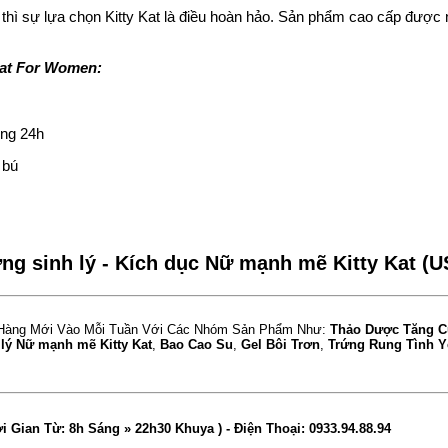
 thì sự lựa chọn Kitty Kat là điều hoàn hảo. Sản phẩm cao cấp được
at For Women:
ong 24h
 bú
ng sinh lý - Kích dục Nữ mạnh mẽ Kitty Kat (U
Hàng Mới Vào Mỗi Tuần Với Các Nhóm Sản Phẩm Như:
Thảo Dược Tăng C
 lý Nữ mạnh mẽ Kitty Kat
,
Bao Cao Su
,
Gel Bôi Trơn
,
Trứng Rung Tình Y
ời Gian Từ: 8h Sáng » 22h30 Khuya )
- Điện Thoại:
0933.94.88.94