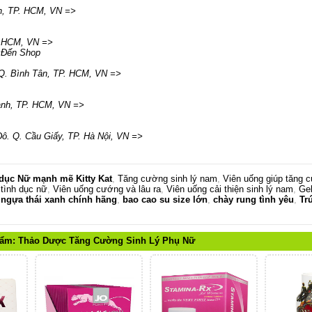
n
,
TP. HCM
,
VN
=>
. HCM
,
VN
=>
 Đến Shop
Q. Bình Tân
,
TP. HCM
,
VN
=>
ạnh
,
TP. HCM
,
VN
=>
ô. Q. Cầu Giấy
,
TP. Hà Nội
,
VN
=>
 dục Nữ mạnh mẽ Kitty Kat
,
Tăng cường sinh lý nam
,
Viên uống giúp tăng c
 tình dục nữ
,
Viên uống cướng và lâu ra
,
Viên uống cải thiện sinh lý nam
,
Gel
,
ngựa thái xanh chính hãng
,
bao cao su size lớn
,
chày rung tình yêu
,
Tr
hẩm:
Thảo Dược Tăng Cường Sinh Lý Phụ Nữ