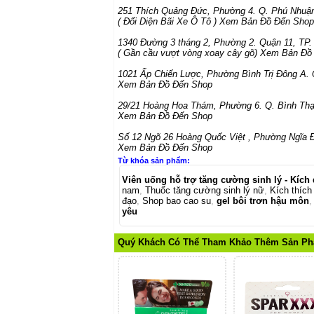
251 Thích Quảng Đức
,
Phường 4. Q. Phú Nhuậ
( Đối Diện Bãi Xe Ô Tô )
Xem Bản Đồ Đến Shop
1340 Đường 3 tháng 2
,
Phường 2. Quận 11
,
TP
( Gần cầu vượt vòng xoay cây gõ)
Xem Bản Đồ
1021 Ấp Chiến Lược
,
Phường Bình Trị Đông A. 
Xem Bản Đồ Đến Shop
29/21 Hoàng Hoa Thám
,
Phường 6. Q. Bình Th
Xem Bản Đồ Đến Shop
Số 12 Ngõ 26 Hoàng Quốc Việt
,
Phường Ngĩa Đ
Xem Bản Đồ Đến Shop
Từ khóa sản phẩm:
Viên uống hỗ trợ tăng cường sinh lý - Kích
nam
,
Thuốc tăng cường sinh lý nữ
,
Kích thích
đạo
,
Shop bao cao su
,
gel bôi trơn hậu môn
yêu
Quý Khách Có Thể Tham Khảo Thêm Sản P