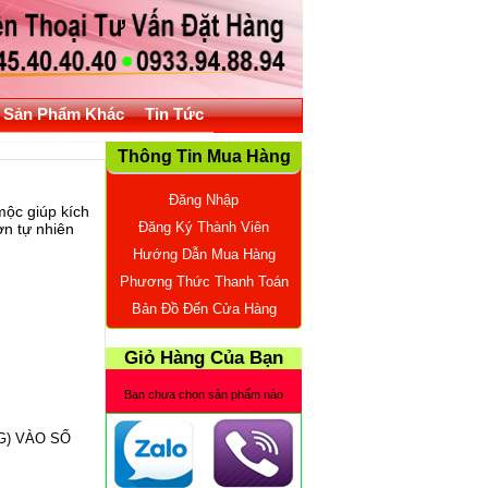
Sản Phẩm Khác
Tin Tức
Thông Tin Mua Hàng
Đăng Nhập
mộc giúp kích
Đăng Ký Thành Viên
ờn tự nhiên
Hướng Dẫn Mua Hàng
Phương Thức Thanh Toán
Bản Đồ Đến Cửa Hàng
Giỏ Hàng Của Bạn
Bạn chưa chọn sản phẩm nào
NG) VÀO SỐ