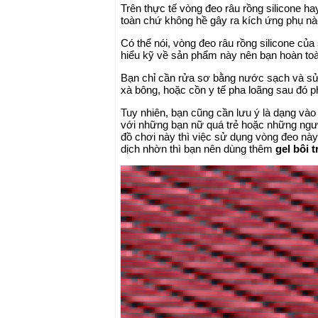
Trên thực tế vòng đeo râu rồng silicone ha
toàn chứ không hề gây ra kích ứng phụ nà
Có thể nói, vòng đeo râu rồng silicone củ
hiểu kỹ về sản phẩm này nên bạn hoàn toà
Bạn chỉ cần rửa sơ bằng nước sạch và sử d
xà bông, hoặc cồn y tế pha loãng sau đó p
Tuy nhiên, bạn cũng cần lưu ý là dạng vào
với những bạn nữ quá trẻ hoặc những ngư
đồ chơi này thì việc sử dụng vòng đeo này 
dịch nhờn thì bạn nên dùng thêm
gel bôi 