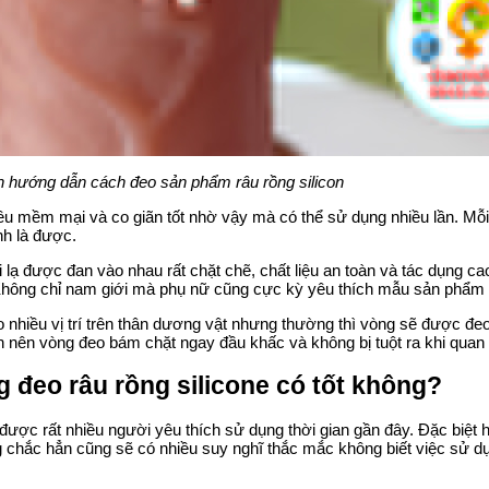
h hướng dẫn cách đeo sản phẩm râu rồng silicon
iêu mềm mại và co giãn tốt nhờ vậy mà có thể sử dụng nhiều lần. Mỗi
nh là được.
lạ được đan vào nhau rất chặt chẽ, chất liệu an toàn và tác dụng c
 Không chỉ nam giới mà phụ nữ cũng cực kỳ yêu thích mẫu sản phẩm 
 nhiều vị trí trên thân dương vật nhưng thường thì vòng sẽ được đe
n nên vòng đeo bám chặt ngay đầu khấc và không bị tuột ra khi quan
 đeo râu rồng silicone có tốt không?
được rất nhiều người yêu thích sử dụng thời gian gần đây. Đặc biệt
 chắc hẳn cũng sẽ có nhiều suy nghĩ thắc mắc không biết việc sử d