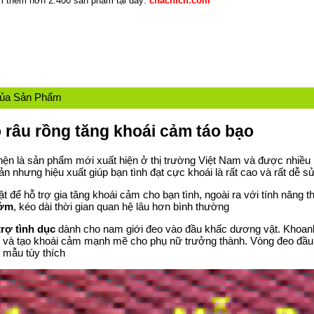
 thêm hơn 2.400 sản phẩm tại đây:
chacnich.com
Của Sản Phẩm
 râu rồng tăng khoái cảm táo bạo
ện là sản phẩm mới xuất hiện ở thị trường Việt Nam và được nhiều
ản nhưng hiệu xuất giúp bạn tình đạt cực khoái là rất cao và rất dễ s
ể hỗ trợ gia tăng khoái cảm cho bạn tình, ngoài ra với tính năng t
sớm
, kéo dài thời gian quan hệ lâu hơn bình thường
trợ tình dục
dành cho nam giới đeo vào đầu khấc dương vật. Khoanh
ch và tạo khoái cảm mạnh mẽ cho phụ nữ trưởng thành. Vòng đeo đầu
 mẫu tùy thích