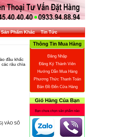
Sản Phẩm Khác
Tin Tức
Thông Tin Mua Hàng
Đăng Nhập
vào đầu khấc
Đăng Ký Thành Viên
 các râu chìa
.
Hướng Dẫn Mua Hàng
Phương Thức Thanh Toán
Bản Đồ Đến Cửa Hàng
Giỏ Hàng Của Bạn
Bạn chưa chọn sản phẩm nào
NG) VÀO SỐ