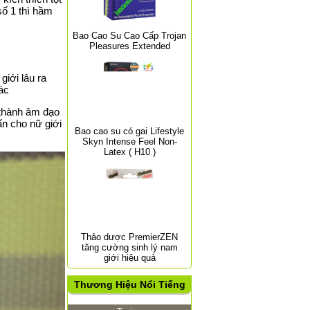
số 1 thì hầm
Bao Cao Su Cao Cấp Trojan
Pleasures Extended
giới lâu ra
ác
 thành âm đạo
n cho nữ giới
Bao cao su có gai Lifestyle
Skyn Intense Feel Non-
Latex ( H10 )
Thảo dược PremierZEN
tăng cường sinh lý nam
giới hiệu quả
Thương Hiệu Nổi Tiếng