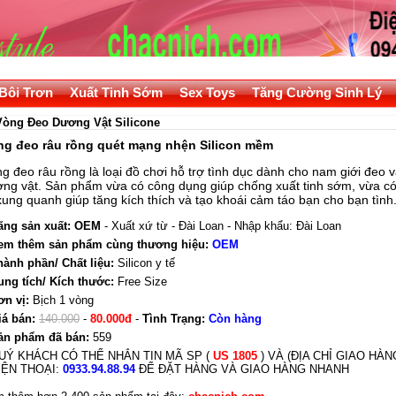
Bôi Trơn
Xuất Tinh Sớm
Sex Toys
Tăng Cường Sinh Lý
Vòng Đeo Dương Vật Silicone
ng đeo râu rồng quét mạng nhện Silicon mềm
g đeo râu rồng là loại đồ chơi hỗ trợ tình dục dành cho nam giới đeo 
ng vật. Sản phẩm vừa có công dụng giúp chống xuất tinh sớm, vừa có
xung quanh giúp tăng kích thích và tạo khoái cảm táo bạn cho bạn tình
ãng sản xuất:
OEM
- Xuất xứ từ - Đài Loan - Nhập khẩu: Đài Loan
em thêm sản phẩm cùng thương hiệu:
OEM
hành phần/ Chất liệu:
Silicon y tế
ung tích/ Kích thước:
Free Size
ơn vị:
Bịch 1 vòng
iá bán:
140.000
-
80.000đ
-
Tình Trạng:
Còn hàng
ản phẩm đã bán:
559
UÝ KHÁCH CÓ THỂ NHẮN TIN MÃ SP (
US 1805
) VÀ (ĐỊA CHỈ GIAO HÀ
IỆN THOẠI:
0933.94.88.94
ĐỂ ĐẶT HÀNG VÀ GIAO HÀNG NHANH