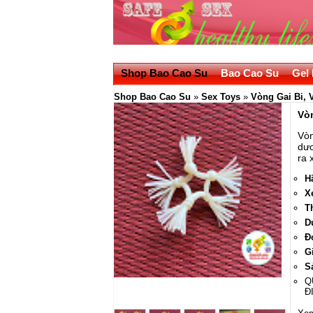
Shop Bao Cao Su
Bao Cao Su
Gel 
Shop Bao Cao Su
»
Sex Toys
»
Vòng Gai Bi, 
Vò
Vòn
dươ
ra 
H
X
T
D
Đ
G
S
Q
Đ