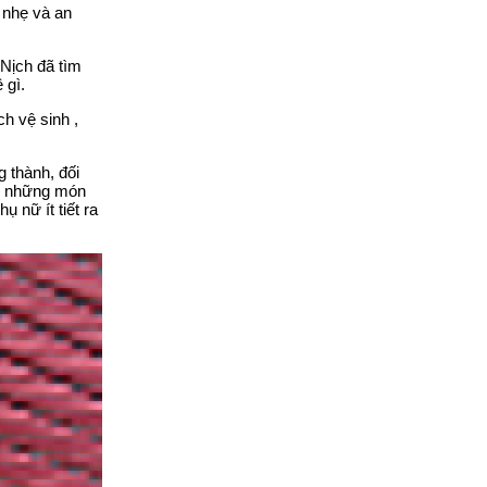
 nhẹ và an
 Nịch đã tìm
 gì.
h vệ sinh ,
 thành, đối
ới những món
 nữ ít tiết ra