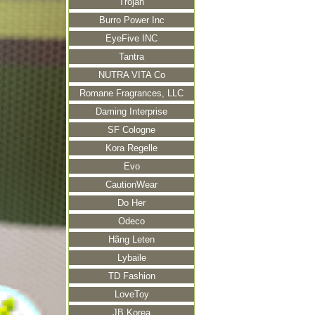
Trojan
Burro Power Inc
EyeFive INC
Tantra
NUTRA VITA Co
Romane Fragrances, LLC
Daming Interprise
SF Cologne
Kora Regelle
Evo
CautionWear
Do Her
Odeco
Hãng Leten
Lybaile
TD Fashion
LoveToy
JB Korea