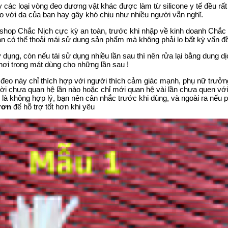
y các loại vòng đeo dương vật khác được làm từ silicone y tế đều rất
o với da của bạn hay gây khó chịu như nhiều người vẫn nghĩ.
a shop Chắc Nịch cực kỳ an toàn, trước khi nhập về kinh doanh Chắc
n có thể thoải mái sử dụng sản phẩm mà không phải lo bất kỳ vấn đề
ụng, còn nếu tái sử dụng nhiều lần sau thì nên rửa lại bằng dung dịc
hơi trong mát dùng cho những lần sau !
 đeo này chỉ thích hợp với người thích cảm giác mạnh, phụ nữ trưởng
ời chưa quan hệ lần nào hoặc chỉ mới quan hệ vài lần chưa quen v
là không hợp lý, bạn nên cân nhắc trước khi dùng, và ngoài ra nếu phụ
trơn
để hỗ trợ tốt hơn khi yêu