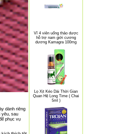
Vĩ 4 viên uống thảo dược
hỗ trợ nam giới cương
dương Kamagra 100mg
Lọ Xịt Kéo Dài Thời Gian
Quan Hệ Long Time ( Chai
5ml )
ày dành riêng
i yêu, sau
 để phục vụ
kích thích tột