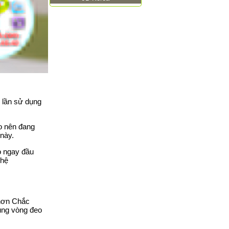
 lần sử dụng
ao nên đang
này.
o ngay đầu
 hệ
 hơn Chắc
ụng vòng đeo