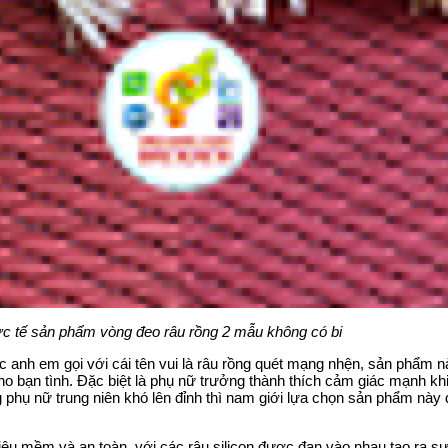
ực tế sản phẩm vòng đeo râu rồng 2 mẫu không có bi
anh em gọi với cái tên vui là râu rồng quét mạng nhện, sản phẩm n
ho bạn tình. Đặc biệt là phụ nữ trưởng thành thích cảm giác mạnh kh
phụ nữ trung niên khó lên đỉnh thì nam giới lựa chọn sản phẩm này
iêu mềm và an toàn, với các râu silicon được đan vào nhau tạo ra sự 