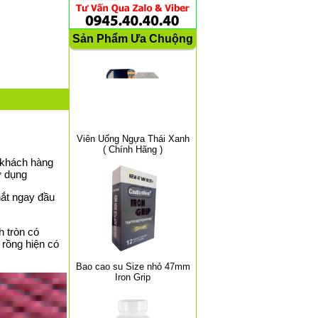
Sản Phẩm Ưa Chuộng
Viên Uống Ngựa Thái Xanh
( Chính Hãng )
 khách hàng
ử dụng
hắt ngay đầu
 tròn có
 rồng hiện có
Bao cao su Size nhỏ 47mm
Iron Grip