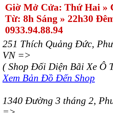
Giờ Mở Cửa:
Thứ Hai » 
Từ: 8h Sáng » 22h30 Đêm
0933.94.88.94
251 Thích Quảng Đức
,
Phư
VN
=>
( Shop Đối Diện Bãi Xe Ô T
Xem Bản Đồ Đến Shop
1340 Đường 3 tháng 2
,
Phư
=>