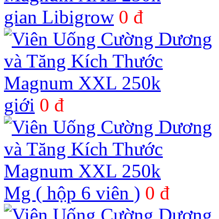
gian Libigrow
0 đ
giới
0 đ
Mg ( hộp 6 viên )
0 đ