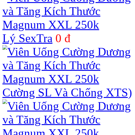
Lý SexTra
0 đ
Cường SL Và Chống XTS)