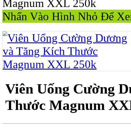
Nhấn Vào Hình Nhỏ Để Xe
Viên Uống Cường D
Thước Magnum XX